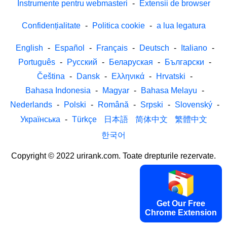
Instrumente pentru webmasteri
-
Extensii de browser
Confidențialitate
-
Politica cookie
-
a lua legatura
English
-
Español
-
Français
-
Deutsch
-
Italiano
-
Português
-
Русский
-
Беларуская
-
Български
-
Čeština
-
Dansk
-
Ελληνικά
-
Hrvatski
-
Bahasa Indonesia
-
Magyar
-
Bahasa Melayu
-
Nederlands
-
Polski
-
Română
-
Srpski
-
Slovenský
-
Українська
-
Türkçe
日本語
简体中文
繁體中文
한국어
Copyright © 2022 urirank.com. Toate drepturile rezervate.
Get Our Free
Chrome Extension