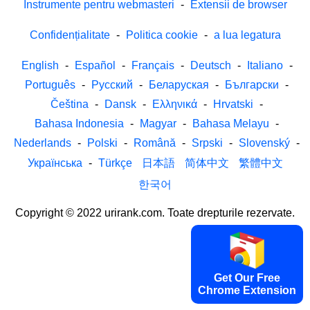
Instrumente pentru webmasteri
-
Extensii de browser
Confidențialitate
-
Politica cookie
-
a lua legatura
English
-
Español
-
Français
-
Deutsch
-
Italiano
-
Português
-
Русский
-
Беларуская
-
Български
-
Čeština
-
Dansk
-
Ελληνικά
-
Hrvatski
-
Bahasa Indonesia
-
Magyar
-
Bahasa Melayu
-
Nederlands
-
Polski
-
Română
-
Srpski
-
Slovenský
-
Українська
-
Türkçe
日本語
简体中文
繁體中文
한국어
Copyright © 2022 urirank.com. Toate drepturile rezervate.
Get Our Free
Chrome Extension