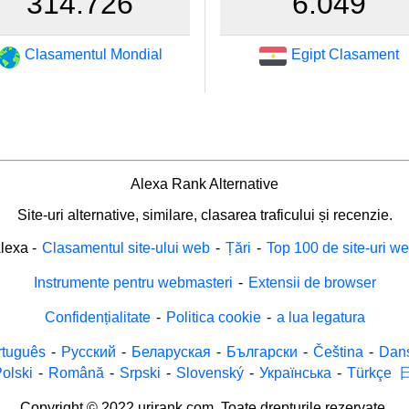
314.726
6.049
Clasamentul Mondial
Egipt Clasament
Alexa Rank Alternative
Site-uri alternative, similare, clasarea traficului și recenzie.
lexa
-
Clasamentul site-ului web
-
Țări
-
Top 100 de site-uri w
Instrumente pentru webmasteri
-
Extensii de browser
Confidențialitate
-
Politica cookie
-
a lua legatura
rtuguês
-
Русский
-
Беларуская
-
Български
-
Čeština
-
Dan
olski
-
Română
-
Srpski
-
Slovenský
-
Українська
-
Türkçe
Copyright © 2022 urirank.com. Toate drepturile rezervate.