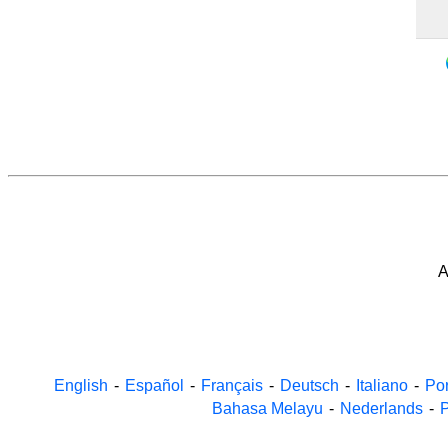
A
English
-
Español
-
Français
-
Deutsch
-
Italiano
-
Po
Bahasa Melayu
-
Nederlands
-
P