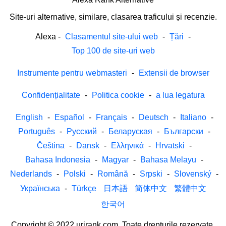
Site-uri alternative, similare, clasarea traficului și recenzie.
Alexa
-
Clasamentul site-ului web
-
Țări
-
Top 100 de site-uri web
Instrumente pentru webmasteri
-
Extensii de browser
Confidențialitate
-
Politica cookie
-
a lua legatura
English
-
Español
-
Français
-
Deutsch
-
Italiano
-
Português
-
Русский
-
Беларуская
-
Български
-
Čeština
-
Dansk
-
Ελληνικά
-
Hrvatski
-
Bahasa Indonesia
-
Magyar
-
Bahasa Melayu
-
Nederlands
-
Polski
-
Română
-
Srpski
-
Slovenský
-
Українська
-
Türkçe
日本語
简体中文
繁體中文
한국어
Copyright © 2022 urirank.com. Toate drepturile rezervate.