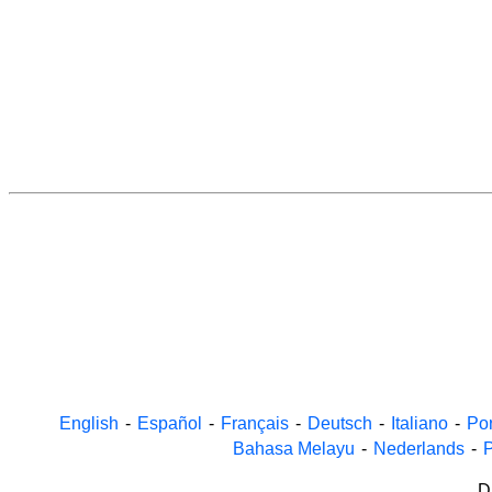
English
-
Español
-
Français
-
Deutsch
-
Italiano
-
Po
Bahasa Melayu
-
Nederlands
-
P
D