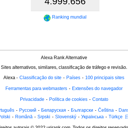
4.999.656
Ranking mundial
Alexa Rank Alternative
Sites alternativos, similares, classificação de tráfego e revisão.
Alexa
-
Classificação do site
-
Países
-
100 principais sites
Ferramentas para webmasters
-
Extensões do navegador
Privacidade
-
Política de cookies
-
Contato
rtuguês
-
Русский
-
Беларуская
-
Български
-
Čeština
-
Dan
olski
-
Română
-
Srpski
-
Slovenský
-
Українська
-
Türkçe
ireitos autorais © 2022 urirank.com. Todos os direitos reservado