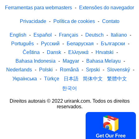
Ferramentas para webmasters
-
Extensões do navegador
Privacidade
-
Política de cookies
-
Contato
English
-
Español
-
Français
-
Deutsch
-
Italiano
-
Português
-
Русский
-
Беларуская
-
Български
-
Čeština
-
Dansk
-
Ελληνικά
-
Hrvatski
-
Bahasa Indonesia
-
Magyar
-
Bahasa Melayu
-
Nederlands
-
Polski
-
Română
-
Srpski
-
Slovenský
-
Українська
-
Türkçe
日本語
简体中文
繁體中文
한국어
Direitos autorais © 2022 urirank.com. Todos os direitos
reservados.
Get Our Free