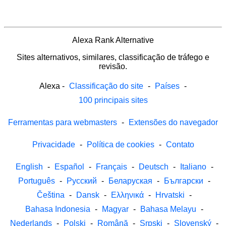
Alexa Rank Alternative
Sites alternativos, similares, classificação de tráfego e
revisão.
Alexa
-
Classificação do site
-
Países
-
100 principais sites
Ferramentas para webmasters
-
Extensões do navegador
Privacidade
-
Política de cookies
-
Contato
English
-
Español
-
Français
-
Deutsch
-
Italiano
-
Português
-
Русский
-
Беларуская
-
Български
-
Čeština
-
Dansk
-
Ελληνικά
-
Hrvatski
-
Bahasa Indonesia
-
Magyar
-
Bahasa Melayu
-
Nederlands
-
Polski
-
Română
-
Srpski
-
Slovenský
-