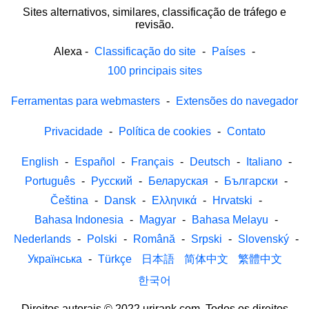
Sites alternativos, similares, classificação de tráfego e
revisão.
Alexa
-
Classificação do site
-
Países
-
100 principais sites
Ferramentas para webmasters
-
Extensões do navegador
Privacidade
-
Política de cookies
-
Contato
English
-
Español
-
Français
-
Deutsch
-
Italiano
-
Português
-
Русский
-
Беларуская
-
Български
-
Čeština
-
Dansk
-
Ελληνικά
-
Hrvatski
-
Bahasa Indonesia
-
Magyar
-
Bahasa Melayu
-
Nederlands
-
Polski
-
Română
-
Srpski
-
Slovenský
-
Українська
-
Türkçe
日本語
简体中文
繁體中文
한국어
Direitos autorais © 2022 urirank.com. Todos os direitos