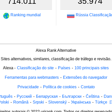
714.011
35.974
Ranking mundial
Rússia Classificaçã
Alexa Rank Alternative
Sites alternativos, similares, classificação de tráfego e revisão.
Alexa
-
Classificação do site
-
Países
-
100 principais sites
Ferramentas para webmasters
-
Extensões do navegador
Privacidade
-
Política de cookies
-
Contato
rtuguês
-
Русский
-
Беларуская
-
Български
-
Čeština
-
Dan
olski
-
Română
-
Srpski
-
Slovenský
-
Українська
-
Türkçe
ireitos autorais © 2022 urirank.com. Todos os direitos reservado