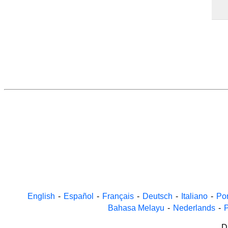
English
-
Español
-
Français
-
Deutsch
-
Italiano
-
Po
Bahasa Melayu
-
Nederlands
-
P
D