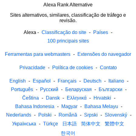
Alexa Rank Alternative
Sites alternativos, similares, classificação de tráfego e
revisão.
Alexa
-
Classificação do site
-
Países
-
100 principais sites
Ferramentas para webmasters
-
Extensões do navegador
Privacidade
-
Política de cookies
-
Contato
English
-
Español
-
Français
-
Deutsch
-
Italiano
-
Português
-
Русский
-
Беларуская
-
Български
-
Čeština
-
Dansk
-
Ελληνικά
-
Hrvatski
-
Bahasa Indonesia
-
Magyar
-
Bahasa Melayu
-
Nederlands
-
Polski
-
Română
-
Srpski
-
Slovenský
-
Українська
-
Türkçe
日本語
简体中文
繁體中文
한국어