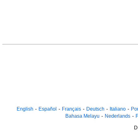
English
-
Español
-
Français
-
Deutsch
-
Italiano
-
Po
Bahasa Melayu
-
Nederlands
-
P
D