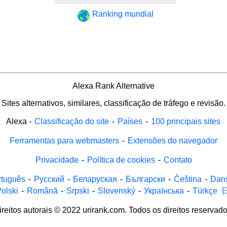
Ranking mundial
Alexa Rank Alternative
Sites alternativos, similares, classificação de tráfego e revisão.
Alexa
-
Classificação do site
-
Países
-
100 principais sites
Ferramentas para webmasters
-
Extensões do navegador
Privacidade
-
Política de cookies
-
Contato
rtuguês
-
Русский
-
Беларуская
-
Български
-
Čeština
-
Dan
olski
-
Română
-
Srpski
-
Slovenský
-
Українська
-
Türkçe
ireitos autorais © 2022 urirank.com. Todos os direitos reservado