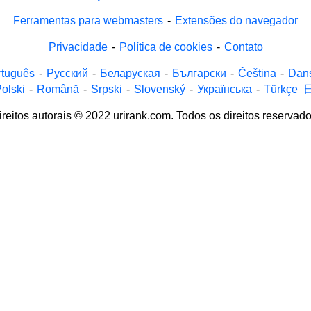
Ferramentas para webmasters
-
Extensões do navegador
Privacidade
-
Política de cookies
-
Contato
rtuguês
-
Русский
-
Беларуская
-
Български
-
Čeština
-
Dan
olski
-
Română
-
Srpski
-
Slovenský
-
Українська
-
Türkçe
ireitos autorais © 2022 urirank.com. Todos os direitos reservado