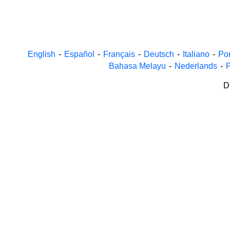
English
-
Español
-
Français
-
Deutsch
-
Italiano
-
Po
Bahasa Melayu
-
Nederlands
-
P
D