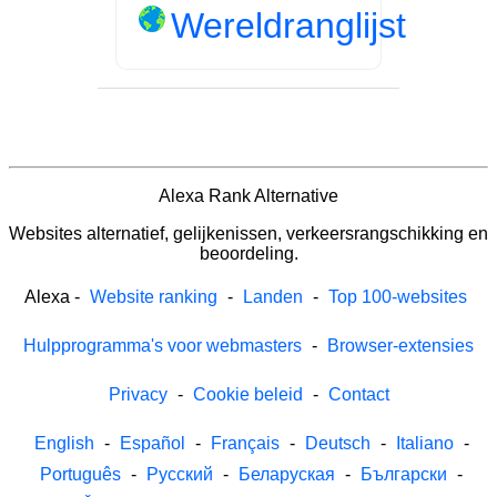
Wereldranglijst
Alexa Rank Alternative
Websites alternatief, gelijkenissen, verkeersrangschikking en
beoordeling.
Alexa
-
Website ranking
-
Landen
-
Top 100-websites
Hulpprogramma's voor webmasters
-
Browser-extensies
Privacy
-
Cookie beleid
-
Contact
English
-
Español
-
Français
-
Deutsch
-
Italiano
-
Português
-
Русский
-
Беларуская
-
Български
-