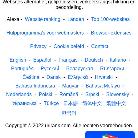
Websites alternatief, gelijkenissen, verkeersrangschikking en
beoordeling.
Alexa
-
Website ranking
-
Landen
-
Top 100-websites
Hulpprogramma's voor webmasters
-
Browser-extensies
Privacy
-
Cookie beleid
-
Contact
English
-
Español
-
Français
-
Deutsch
-
Italiano
-
Português
-
Русский
-
Беларуская
-
Български
-
Čeština
-
Dansk
-
Ελληνικά
-
Hrvatski
-
Bahasa Indonesia
-
Magyar
-
Bahasa Melayu
-
Nederlands
-
Polski
-
Română
-
Srpski
-
Slovenský
-
Українська
-
Türkçe
日本語
简体中文
繁體中文
한국어
Copyright © 2022 urirank.com. Alle rechten voorbehouden.