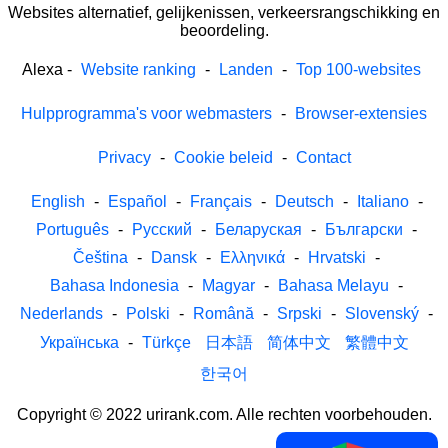
Websites alternatief, gelijkenissen, verkeersrangschikking en
beoordeling.
Alexa
-
Website ranking
-
Landen
-
Top 100-websites
Hulpprogramma's voor webmasters
-
Browser-extensies
Privacy
-
Cookie beleid
-
Contact
English
-
Español
-
Français
-
Deutsch
-
Italiano
-
Português
-
Русский
-
Беларуская
-
Български
-
Čeština
-
Dansk
-
Ελληνικά
-
Hrvatski
-
Bahasa Indonesia
-
Magyar
-
Bahasa Melayu
-
Nederlands
-
Polski
-
Română
-
Srpski
-
Slovenský
-
Українська
-
Türkçe
日本語
简体中文
繁體中文
한국어
Copyright © 2022 urirank.com. Alle rechten voorbehouden.