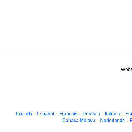
Websi
English
-
Español
-
Français
-
Deutsch
-
Italiano
-
Po
Bahasa Melayu
-
Nederlands
-
P