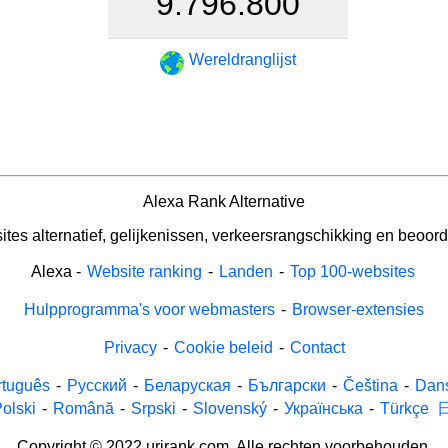
9.796.800
Wereldranglijst
Alexa Rank Alternative
tes alternatief, gelijkenissen, verkeersrangschikking en beoord
Alexa
-
Website ranking
-
Landen
-
Top 100-websites
Hulpprogramma's voor webmasters
-
Browser-extensies
Privacy
-
Cookie beleid
-
Contact
rtuguês
-
Русский
-
Беларуская
-
Български
-
Čeština
-
Dan
olski
-
Română
-
Srpski
-
Slovenský
-
Українська
-
Türkçe
Copyright © 2022 urirank.com. Alle rechten voorbehouden.