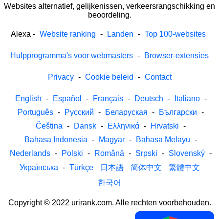
Websites alternatief, gelijkenissen, verkeersrangschikking en
beoordeling.
Alexa
-
Website ranking
-
Landen
-
Top 100-websites
Hulpprogramma's voor webmasters
-
Browser-extensies
Privacy
-
Cookie beleid
-
Contact
English
-
Español
-
Français
-
Deutsch
-
Italiano
-
Português
-
Русский
-
Беларуская
-
Български
-
Čeština
-
Dansk
-
Ελληνικά
-
Hrvatski
-
Bahasa Indonesia
-
Magyar
-
Bahasa Melayu
-
Nederlands
-
Polski
-
Română
-
Srpski
-
Slovenský
-
Українська
-
Türkçe
日本語
简体中文
繁體中文
한국어
Copyright © 2022 urirank.com. Alle rechten voorbehouden.