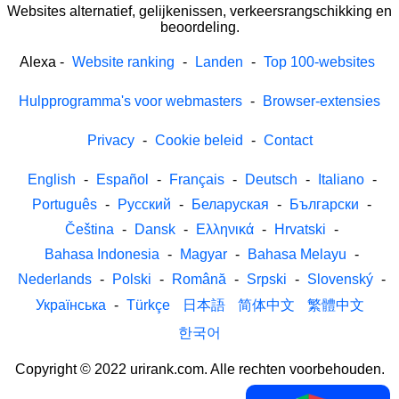
Websites alternatief, gelijkenissen, verkeersrangschikking en
beoordeling.
Alexa
-
Website ranking
-
Landen
-
Top 100-websites
Hulpprogramma's voor webmasters
-
Browser-extensies
Privacy
-
Cookie beleid
-
Contact
English
-
Español
-
Français
-
Deutsch
-
Italiano
-
Português
-
Русский
-
Беларуская
-
Български
-
Čeština
-
Dansk
-
Ελληνικά
-
Hrvatski
-
Bahasa Indonesia
-
Magyar
-
Bahasa Melayu
-
Nederlands
-
Polski
-
Română
-
Srpski
-
Slovenský
-
Українська
-
Türkçe
日本語
简体中文
繁體中文
한국어
Copyright © 2022 urirank.com. Alle rechten voorbehouden.