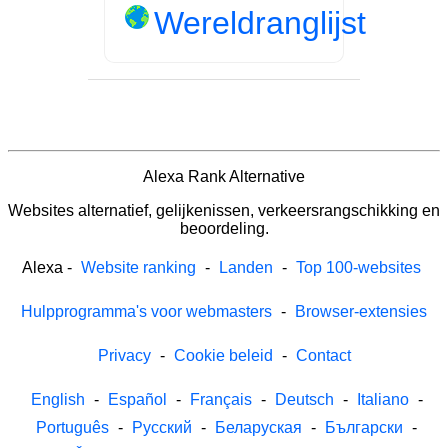
Wereldranglijst
Alexa Rank Alternative
Websites alternatief, gelijkenissen, verkeersrangschikking en
beoordeling.
Alexa
-
Website ranking
-
Landen
-
Top 100-websites
Hulpprogramma's voor webmasters
-
Browser-extensies
Privacy
-
Cookie beleid
-
Contact
English
-
Español
-
Français
-
Deutsch
-
Italiano
-
Português
-
Русский
-
Беларуская
-
Български
-