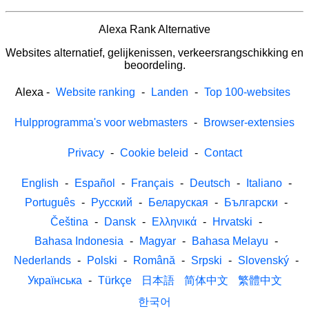
Alexa Rank Alternative
Websites alternatief, gelijkenissen, verkeersrangschikking en
beoordeling.
Alexa
-
Website ranking
-
Landen
-
Top 100-websites
Hulpprogramma's voor webmasters
-
Browser-extensies
Privacy
-
Cookie beleid
-
Contact
English
-
Español
-
Français
-
Deutsch
-
Italiano
-
Português
-
Русский
-
Беларуская
-
Български
-
Čeština
-
Dansk
-
Ελληνικά
-
Hrvatski
-
Bahasa Indonesia
-
Magyar
-
Bahasa Melayu
-
Nederlands
-
Polski
-
Română
-
Srpski
-
Slovenský
-
Українська
-
Türkçe
日本語
简体中文
繁體中文
한국어