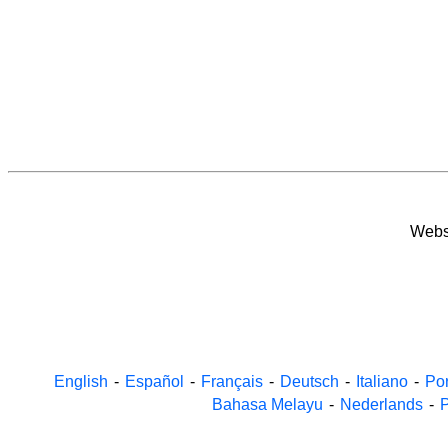
Websi
English
-
Español
-
Français
-
Deutsch
-
Italiano
-
Po
Bahasa Melayu
-
Nederlands
-
P