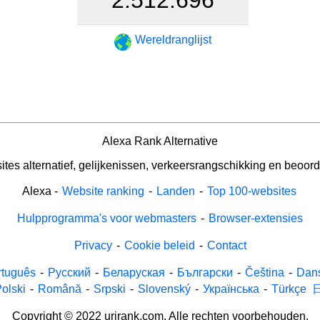
Wereldranglijst
Alexa Rank Alternative
tes alternatief, gelijkenissen, verkeersrangschikking en beoord
Alexa
-
Website ranking
-
Landen
-
Top 100-websites
Hulpprogramma's voor webmasters
-
Browser-extensies
Privacy
-
Cookie beleid
-
Contact
rtuguês
-
Русский
-
Беларуская
-
Български
-
Čeština
-
Dan
olski
-
Română
-
Srpski
-
Slovenský
-
Українська
-
Türkçe
Copyright © 2022 urirank.com. Alle rechten voorbehouden.