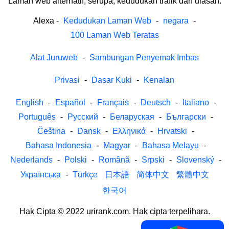
Laman web alternatif, serupa, kedudukan trafik dan ulasan.
Alexa
-
Kedudukan Laman Web
-
negara
-
100 Laman Web Teratas
Alat Juruweb
-
Sambungan Penyemak Imbas
Privasi
-
Dasar Kuki
-
Kenalan
English
-
Español
-
Français
-
Deutsch
-
Italiano
-
Português
-
Русский
-
Беларуская
-
Български
-
Čeština
-
Dansk
-
Ελληνικά
-
Hrvatski
-
Bahasa Indonesia
-
Magyar
-
Bahasa Melayu
-
Nederlands
-
Polski
-
Română
-
Srpski
-
Slovenský
-
Українська
-
Türkçe
日本語
简体中文
繁體中文
한국어
Hak Cipta © 2022 urirank.com. Hak cipta terpelihara.