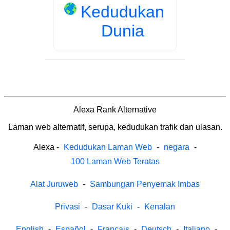
Kedudukan
Dunia
Alexa Rank Alternative
Laman web alternatif, serupa, kedudukan trafik dan ulasan.
Alexa
-
Kedudukan Laman Web
-
negara
-
100 Laman Web Teratas
Alat Juruweb
-
Sambungan Penyemak Imbas
Privasi
-
Dasar Kuki
-
Kenalan
English
-
Español
-
Français
-
Deutsch
-
Italiano
-