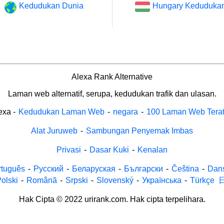
Kedudukan Dunia
Hungary Keduduka
Alexa Rank Alternative
Laman web alternatif, serupa, kedudukan trafik dan ulasan.
exa
-
Kedudukan Laman Web
-
negara
-
100 Laman Web Tera
Alat Juruweb
-
Sambungan Penyemak Imbas
Privasi
-
Dasar Kuki
-
Kenalan
rtuguês
-
Русский
-
Беларуская
-
Български
-
Čeština
-
Dan
olski
-
Română
-
Srpski
-
Slovenský
-
Українська
-
Türkçe
Hak Cipta © 2022 urirank.com. Hak cipta terpelihara.