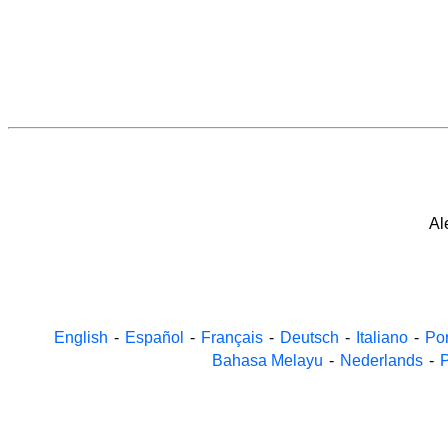
Al
English
-
Español
-
Français
-
Deutsch
-
Italiano
-
Po
Bahasa Melayu
-
Nederlands
-
P