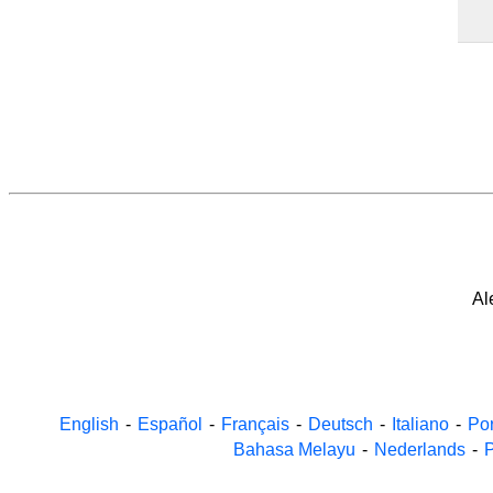
Al
English
-
Español
-
Français
-
Deutsch
-
Italiano
-
Po
Bahasa Melayu
-
Nederlands
-
P