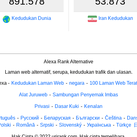
891.578
53.873
Kedudukan Dunia
Iran Kedudukan
Alexa Rank Alternative
Laman web alternatif, serupa, kedudukan trafik dan ulasan.
exa
-
Kedudukan Laman Web
-
negara
-
100 Laman Web Tera
Alat Juruweb
-
Sambungan Penyemak Imbas
Privasi
-
Dasar Kuki
-
Kenalan
rtuguês
-
Русский
-
Беларуская
-
Български
-
Čeština
-
Dan
olski
-
Română
-
Srpski
-
Slovenský
-
Українська
-
Türkçe
Hak Cipta © 2022 urirank.com. Hak cipta terpelihara.