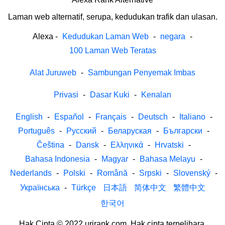
Laman web alternatif, serupa, kedudukan trafik dan ulasan.
Alexa
-
Kedudukan Laman Web
-
negara
-
100 Laman Web Teratas
Alat Juruweb
-
Sambungan Penyemak Imbas
Privasi
-
Dasar Kuki
-
Kenalan
English
-
Español
-
Français
-
Deutsch
-
Italiano
-
Português
-
Русский
-
Беларуская
-
Български
-
Čeština
-
Dansk
-
Ελληνικά
-
Hrvatski
-
Bahasa Indonesia
-
Magyar
-
Bahasa Melayu
-
Nederlands
-
Polski
-
Română
-
Srpski
-
Slovenský
-
Українська
-
Türkçe
日本語
简体中文
繁體中文
한국어
Hak Cipta © 2022 urirank.com. Hak cipta terpelihara.