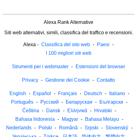
Alexa Rank Alternative
Siti web alternativi, simili, classifica del traffico e recensioni.
Alexa
-
Classifica del sito web
-
Paesi
-
I 100 migliori siti web
Strumenti per i webmaster
-
Estensioni del browser
Privacy
-
Gestione dei Cookie
-
Contatto
English
-
Español
-
Français
-
Deutsch
-
Italiano
-
Português
-
Русский
-
Беларуская
-
Български
-
Čeština
-
Dansk
-
Ελληνικά
-
Hrvatski
-
Bahasa Indonesia
-
Magyar
-
Bahasa Melayu
-
Nederlands
-
Polski
-
Română
-
Srpski
-
Slovenský
-
Українська
-
Türkçe
日本語
简体中文
繁體中文