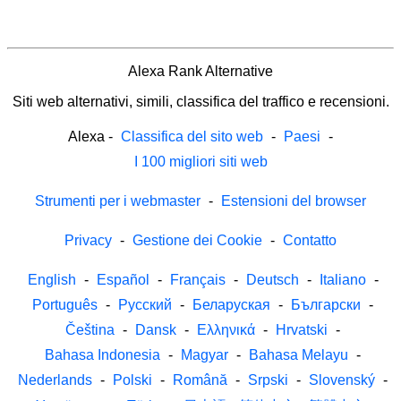
Alexa Rank Alternative
Siti web alternativi, simili, classifica del traffico e recensioni.
Alexa
-
Classifica del sito web
-
Paesi
-
I 100 migliori siti web
Strumenti per i webmaster
-
Estensioni del browser
Privacy
-
Gestione dei Cookie
-
Contatto
English
-
Español
-
Français
-
Deutsch
-
Italiano
-
Português
-
Русский
-
Беларуская
-
Български
-
Čeština
-
Dansk
-
Ελληνικά
-
Hrvatski
-
Bahasa Indonesia
-
Magyar
-
Bahasa Melayu
-
Nederlands
-
Polski
-
Română
-
Srpski
-
Slovenský
-