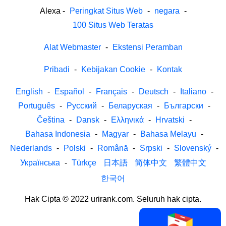
Alexa
-
Peringkat Situs Web
-
negara
-
100 Situs Web Teratas
Alat Webmaster
-
Ekstensi Peramban
Pribadi
-
Kebijakan Cookie
-
Kontak
English
-
Español
-
Français
-
Deutsch
-
Italiano
-
Português
-
Русский
-
Беларуская
-
Български
-
Čeština
-
Dansk
-
Ελληνικά
-
Hrvatski
-
Bahasa Indonesia
-
Magyar
-
Bahasa Melayu
-
Nederlands
-
Polski
-
Română
-
Srpski
-
Slovenský
-
Українська
-
Türkçe
日本語
简体中文
繁體中文
한국어
Hak Cipta © 2022 urirank.com. Seluruh hak cipta.