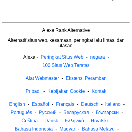
Alexa Rank Alternative
Alternatif situs web, kesamaan, peringkat lalu lintas, dan
ulasan.
Alexa
-
Peringkat Situs Web
-
negara
-
100 Situs Web Teratas
Alat Webmaster
-
Ekstensi Peramban
Pribadi
-
Kebijakan Cookie
-
Kontak
English
-
Español
-
Français
-
Deutsch
-
Italiano
-
Português
-
Русский
-
Беларуская
-
Български
-
Čeština
-
Dansk
-
Ελληνικά
-
Hrvatski
-
Bahasa Indonesia
-
Magyar
-
Bahasa Melayu
-