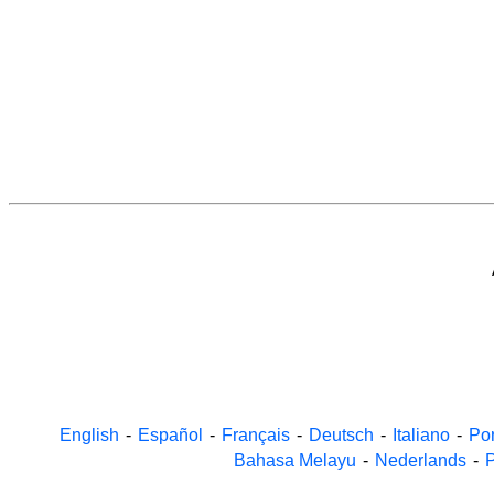
English
-
Español
-
Français
-
Deutsch
-
Italiano
-
Po
Bahasa Melayu
-
Nederlands
-
P