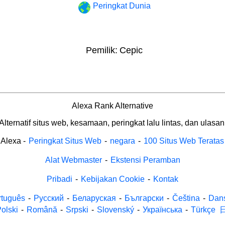
Peringkat Dunia
Pemilik:
Cepic
Alexa Rank Alternative
Alternatif situs web, kesamaan, peringkat lalu lintas, dan ulasan
Alexa
-
Peringkat Situs Web
-
negara
-
100 Situs Web Teratas
Alat Webmaster
-
Ekstensi Peramban
Pribadi
-
Kebijakan Cookie
-
Kontak
rtuguês
-
Русский
-
Беларуская
-
Български
-
Čeština
-
Dan
olski
-
Română
-
Srpski
-
Slovenský
-
Українська
-
Türkçe