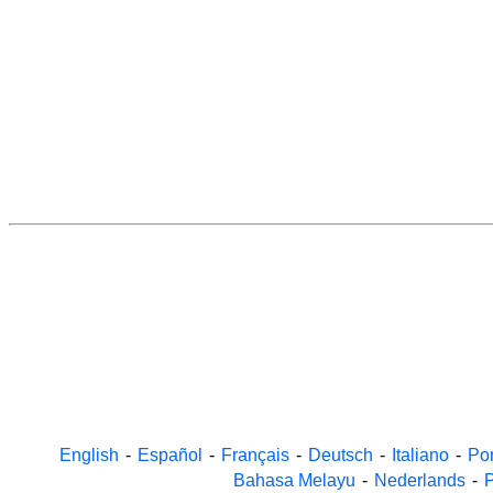
English
-
Español
-
Français
-
Deutsch
-
Italiano
-
Po
Bahasa Melayu
-
Nederlands
-
P