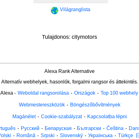
Világranglista
Tulajdonos:
citymotors
Alexa Rank Alternative
Alternatív webhelyek, hasonlók, forgalmi rangsor és áttekintés.
Alexa
-
Weboldal rangsorolása
-
Országok
-
Top 100 webhely
Webmestereszközök
-
Böngészőbővítmények
Magánélet
-
Cookie-szabályzat
-
Kapcsolatba lépni
rtuguês
-
Русский
-
Беларуская
-
Български
-
Čeština
-
Dan
olski
-
Română
-
Srpski
-
Slovenský
-
Українська
-
Türkçe