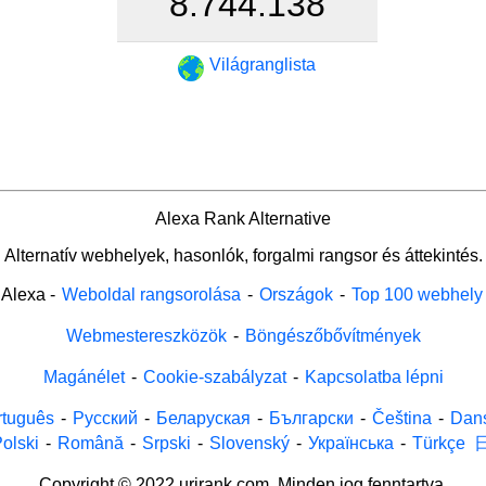
8.744.138
Világranglista
Alexa Rank Alternative
Alternatív webhelyek, hasonlók, forgalmi rangsor és áttekintés.
Alexa
-
Weboldal rangsorolása
-
Országok
-
Top 100 webhely
Webmestereszközök
-
Böngészőbővítmények
Magánélet
-
Cookie-szabályzat
-
Kapcsolatba lépni
rtuguês
-
Русский
-
Беларуская
-
Български
-
Čeština
-
Dan
olski
-
Română
-
Srpski
-
Slovenský
-
Українська
-
Türkçe
Copyright © 2022 urirank.com. Minden jog fenntartva.