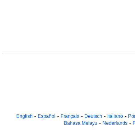
English
-
Español
-
Français
-
Deutsch
-
Italiano
-
Po
Bahasa Melayu
-
Nederlands
-
P