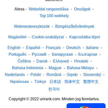
Alexa
-
Weboldal rangsorolása
-
Országok
-
Top 100 webhely
Webmestereszközök
-
Böngészőbővítmények
Magánélet
-
Cookie-szabályzat
-
Kapcsolatba lépni
English
-
Español
-
Français
-
Deutsch
-
Italiano
-
Português
-
Русский
-
Беларуская
-
Български
-
Čeština
-
Dansk
-
Ελληνικά
-
Hrvatski
-
Bahasa Indonesia
-
Magyar
-
Bahasa Melayu
-
Nederlands
-
Polski
-
Română
-
Srpski
-
Slovenský
-
Українська
-
Türkçe
日本語
简体中文
繁體中文
한국어
Copyright © 2022 urirank.com. Minden jog fenntartva.