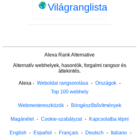
Világranglista
Alexa Rank Alternative
Alternatív webhelyek, hasonlók, forgalmi rangsor és
áttekintés.
Alexa
-
Weboldal rangsorolása
-
Országok
-
Top 100 webhely
Webmestereszközök
-
Böngészőbővítmények
Magánélet
-
Cookie-szabályzat
-
Kapcsolatba lépni
English
-
Español
-
Français
-
Deutsch
-
Italiano
-