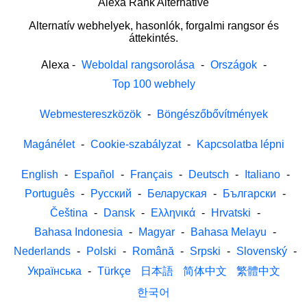
Alexa Rank Alternative
Alternatív webhelyek, hasonlók, forgalmi rangsor és
áttekintés.
Alexa
-
Weboldal rangsorolása
-
Országok
-
Top 100 webhely
Webmestereszközök
-
Böngészőbővítmények
Magánélet
-
Cookie-szabályzat
-
Kapcsolatba lépni
English
-
Español
-
Français
-
Deutsch
-
Italiano
-
Português
-
Русский
-
Беларуская
-
Български
-
Čeština
-
Dansk
-
Ελληνικά
-
Hrvatski
-
Bahasa Indonesia
-
Magyar
-
Bahasa Melayu
-
Nederlands
-
Polski
-
Română
-
Srpski
-
Slovenský
-
Українська
-
Türkçe
日本語
简体中文
繁體中文
한국어