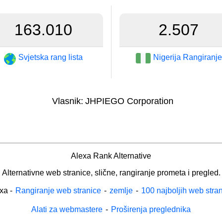
163.010
2.507
Svjetska rang lista
Nigerija Rangiranje
Vlasnik:
JHPIEGO Corporation
Alexa Rank Alternative
Alternativne web stranice, slične, rangiranje prometa i pregled.
xa
-
Rangiranje web stranice
-
zemlje
-
100 najboljih web stra
Alati za webmastere
-
Proširenja preglednika