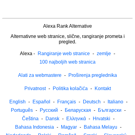
Alexa Rank Alternative
Alternativne web stranice, slične, rangiranje prometa i
pregled.
Alexa
-
Rangiranje web stranice
-
zemlje
-
100 najboljih web stranica
Alati za webmastere
-
Proširenja preglednika
Privatnost
-
Politika kolačića
-
Kontakt
English
-
Español
-
Français
-
Deutsch
-
Italiano
-
Português
-
Русский
-
Беларуская
-
Български
-
Čeština
-
Dansk
-
Ελληνικά
-
Hrvatski
-
Bahasa Indonesia
-
Magyar
-
Bahasa Melayu
-