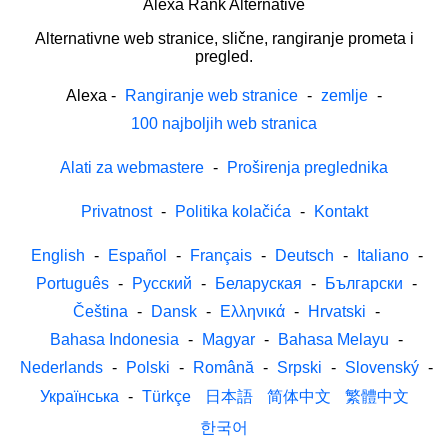
Alexa Rank Alternative
Alternativne web stranice, slične, rangiranje prometa i
pregled.
Alexa
-
Rangiranje web stranice
-
zemlje
-
100 najboljih web stranica
Alati za webmastere
-
Proširenja preglednika
Privatnost
-
Politika kolačića
-
Kontakt
English
-
Español
-
Français
-
Deutsch
-
Italiano
-
Português
-
Русский
-
Беларуская
-
Български
-
Čeština
-
Dansk
-
Ελληνικά
-
Hrvatski
-
Bahasa Indonesia
-
Magyar
-
Bahasa Melayu
-
Nederlands
-
Polski
-
Română
-
Srpski
-
Slovenský
-
Українська
-
Türkçe
日本語
简体中文
繁體中文
한국어