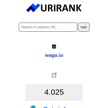
wago.io
4.025