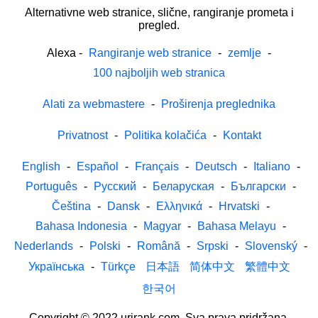
Alternativne web stranice, slične, rangiranje prometa i
pregled.
Alexa
-
Rangiranje web stranice
-
zemlje
-
100 najboljih web stranica
Alati za webmastere
-
Proširenja preglednika
Privatnost
-
Politika kolačića
-
Kontakt
English
-
Español
-
Français
-
Deutsch
-
Italiano
-
Português
-
Русский
-
Беларуская
-
Български
-
Čeština
-
Dansk
-
Ελληνικά
-
Hrvatski
-
Bahasa Indonesia
-
Magyar
-
Bahasa Melayu
-
Nederlands
-
Polski
-
Română
-
Srpski
-
Slovenský
-
Українська
-
Türkçe
日本語
简体中文
繁體中文
한국어
Copyright © 2022 urirank.com. Sva prava pridržana.