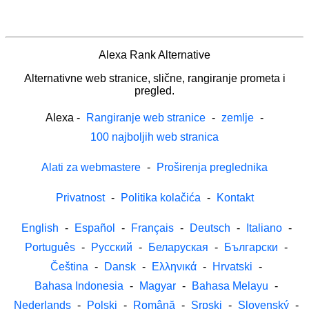
Alexa Rank Alternative
Alternativne web stranice, slične, rangiranje prometa i
pregled.
Alexa
-
Rangiranje web stranice
-
zemlje
-
100 najboljih web stranica
Alati za webmastere
-
Proširenja preglednika
Privatnost
-
Politika kolačića
-
Kontakt
English
-
Español
-
Français
-
Deutsch
-
Italiano
-
Português
-
Русский
-
Беларуская
-
Български
-
Čeština
-
Dansk
-
Ελληνικά
-
Hrvatski
-
Bahasa Indonesia
-
Magyar
-
Bahasa Melayu
-
Nederlands
-
Polski
-
Română
-
Srpski
-
Slovenský
-