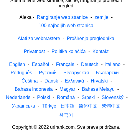
Alternativne web stranice, slične, rangiranje prometa i
pregled.
Alexa
-
Rangiranje web stranice
-
zemlje
-
100 najboljih web stranica
Alati za webmastere
-
Proširenja preglednika
Privatnost
-
Politika kolačića
-
Kontakt
English
-
Español
-
Français
-
Deutsch
-
Italiano
-
Português
-
Русский
-
Беларуская
-
Български
-
Čeština
-
Dansk
-
Ελληνικά
-
Hrvatski
-
Bahasa Indonesia
-
Magyar
-
Bahasa Melayu
-
Nederlands
-
Polski
-
Română
-
Srpski
-
Slovenský
-
Українська
-
Türkçe
日本語
简体中文
繁體中文
한국어
Copyright © 2022 urirank.com. Sva prava pridržana.