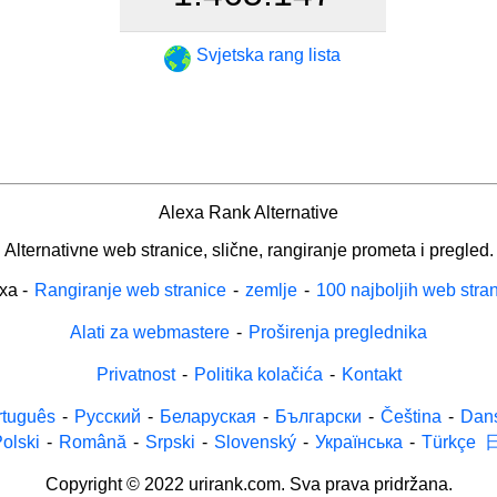
Svjetska rang lista
Alexa Rank Alternative
Alternativne web stranice, slične, rangiranje prometa i pregled.
xa
-
Rangiranje web stranice
-
zemlje
-
100 najboljih web stra
Alati za webmastere
-
Proširenja preglednika
Privatnost
-
Politika kolačića
-
Kontakt
rtuguês
-
Русский
-
Беларуская
-
Български
-
Čeština
-
Dan
olski
-
Română
-
Srpski
-
Slovenský
-
Українська
-
Türkçe
Copyright © 2022 urirank.com. Sva prava pridržana.