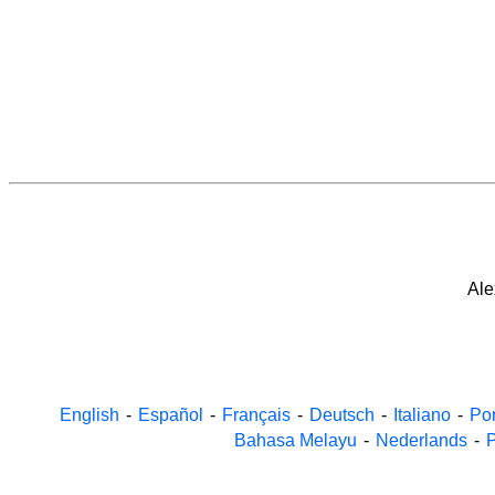
Ale
English
-
Español
-
Français
-
Deutsch
-
Italiano
-
Po
Bahasa Melayu
-
Nederlands
-
P