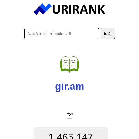
gir.am
1.465.147