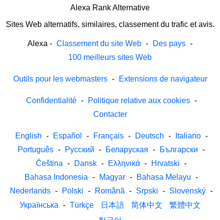
Alexa Rank Alternative
Sites Web alternatifs, similaires, classement du trafic et avis.
Alexa
-
Classement du site Web
-
Des pays
-
100 meilleurs sites Web
Outils pour les webmasters
-
Extensions de navigateur
Confidentialité
-
Politique relative aux cookies
-
Contacter
English
-
Español
-
Français
-
Deutsch
-
Italiano
-
Português
-
Русский
-
Беларуская
-
Български
-
Čeština
-
Dansk
-
Ελληνικά
-
Hrvatski
-
Bahasa Indonesia
-
Magyar
-
Bahasa Melayu
-
Nederlands
-
Polski
-
Română
-
Srpski
-
Slovenský
-
Українська
-
Türkçe
日本語
简体中文
繁體中文