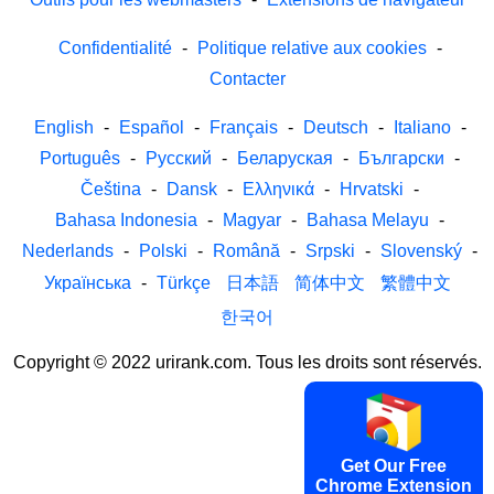
Confidentialité
-
Politique relative aux cookies
-
Contacter
English
-
Español
-
Français
-
Deutsch
-
Italiano
-
Português
-
Русский
-
Беларуская
-
Български
-
Čeština
-
Dansk
-
Ελληνικά
-
Hrvatski
-
Bahasa Indonesia
-
Magyar
-
Bahasa Melayu
-
Nederlands
-
Polski
-
Română
-
Srpski
-
Slovenský
-
Українська
-
Türkçe
日本語
简体中文
繁體中文
한국어
Copyright © 2022 urirank.com. Tous les droits sont réservés.
Get Our Free
Chrome Extension