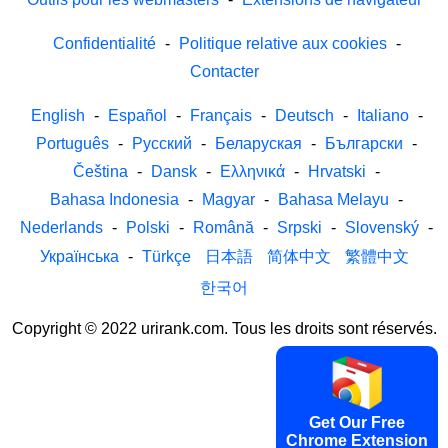
Confidentialité
-
Politique relative aux cookies
-
Contacter
English
-
Español
-
Français
-
Deutsch
-
Italiano
-
Português
-
Русский
-
Беларуская
-
Български
-
Čeština
-
Dansk
-
Ελληνικά
-
Hrvatski
-
Bahasa Indonesia
-
Magyar
-
Bahasa Melayu
-
Nederlands
-
Polski
-
Română
-
Srpski
-
Slovenský
-
Українська
-
Türkçe
日本語
简体中文
繁體中文
한국어
Copyright © 2022 urirank.com. Tous les droits sont réservés.
Get Our Free
Chrome Extension