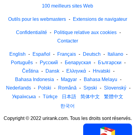
100 meilleurs sites Web
Outils pour les webmasters
-
Extensions de navigateur
Confidentialité
-
Politique relative aux cookies
-
Contacter
English
-
Español
-
Français
-
Deutsch
-
Italiano
-
Português
-
Русский
-
Беларуская
-
Български
-
Čeština
-
Dansk
-
Ελληνικά
-
Hrvatski
-
Bahasa Indonesia
-
Magyar
-
Bahasa Melayu
-
Nederlands
-
Polski
-
Română
-
Srpski
-
Slovenský
-
Українська
-
Türkçe
日本語
简体中文
繁體中文
한국어
Copyright © 2022 urirank.com. Tous les droits sont réservés.