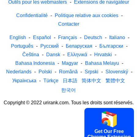
Outils pour les webmasters
-
Extensions de navigateur
Confidentialité
-
Politique relative aux cookies
-
Contacter
English
-
Español
-
Français
-
Deutsch
-
Italiano
-
Português
-
Русский
-
Беларуская
-
Български
-
Čeština
-
Dansk
-
Ελληνικά
-
Hrvatski
-
Bahasa Indonesia
-
Magyar
-
Bahasa Melayu
-
Nederlands
-
Polski
-
Română
-
Srpski
-
Slovenský
-
Українська
-
Türkçe
日本語
简体中文
繁體中文
한국어
Copyright © 2022 urirank.com. Tous les droits sont réservés.
Get Our Free
Chrome Extension