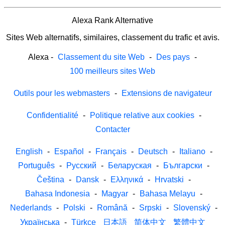
Alexa Rank Alternative
Sites Web alternatifs, similaires, classement du trafic et avis.
Alexa
-
Classement du site Web
-
Des pays
-
100 meilleurs sites Web
Outils pour les webmasters
-
Extensions de navigateur
Confidentialité
-
Politique relative aux cookies
-
Contacter
English
-
Español
-
Français
-
Deutsch
-
Italiano
-
Português
-
Русский
-
Беларуская
-
Български
-
Čeština
-
Dansk
-
Ελληνικά
-
Hrvatski
-
Bahasa Indonesia
-
Magyar
-
Bahasa Melayu
-
Nederlands
-
Polski
-
Română
-
Srpski
-
Slovenský
-
Українська
-
Türkçe
日本語
简体中文
繁體中文