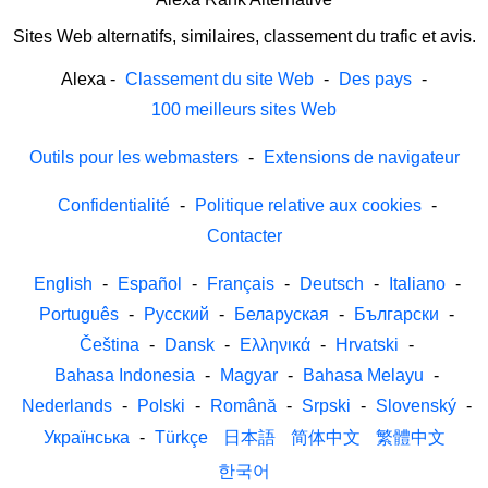
Sites Web alternatifs, similaires, classement du trafic et avis.
Alexa
-
Classement du site Web
-
Des pays
-
100 meilleurs sites Web
Outils pour les webmasters
-
Extensions de navigateur
Confidentialité
-
Politique relative aux cookies
-
Contacter
English
-
Español
-
Français
-
Deutsch
-
Italiano
-
Português
-
Русский
-
Беларуская
-
Български
-
Čeština
-
Dansk
-
Ελληνικά
-
Hrvatski
-
Bahasa Indonesia
-
Magyar
-
Bahasa Melayu
-
Nederlands
-
Polski
-
Română
-
Srpski
-
Slovenský
-
Українська
-
Türkçe
日本語
简体中文
繁體中文
한국어